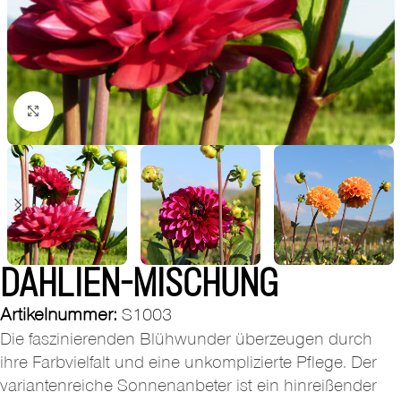
Zum Vergrößern klicken
DAHLIEN-MISCHUNG
Artikelnummer:
S1003
Die faszinierenden Blühwunder überzeugen durch
ihre Farbvielfalt und eine unkomplizierte Pflege. Der
variantenreiche Sonnenanbeter ist ein hinreißender