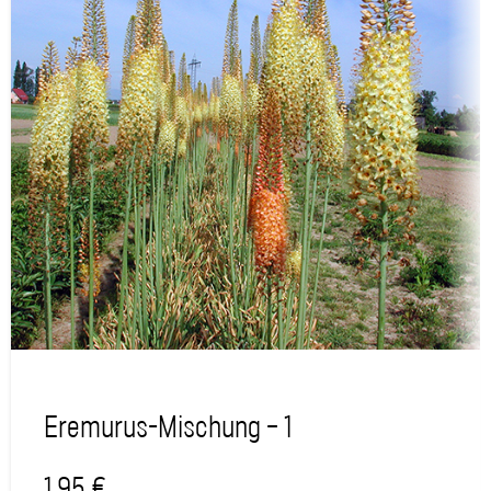
AUSVERKAUFT
Eremurus-Mischung – 1
1,95
€