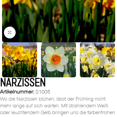
Zum Vergrößern klicken
NARZISSEN
Artikelnummer:
S1005
Wo die Narzissen blühen, lässt der Frühling nicht
mehr lange auf sich warten. Mit strahlendem Weiß
oder leuchtendem Gelb bringen uns die farbenfrohen