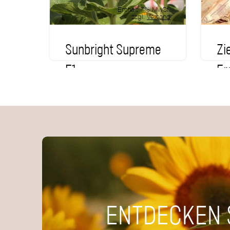
Enthält 7% MwSt.
zzgl.
Versand
Sunbright Supreme
Zi
F1
Er
ab
2,95
€
1,
Vorrätig
V
ENTDECKEN 