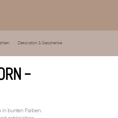
ahlien
Dekoration & Geschenke
ORN –
 in bunten Farben.