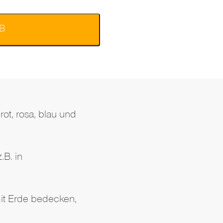
B
ot, rosa, blau und
.B. in
 mit Erde bedecken,