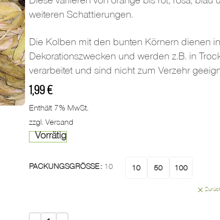
Diese variieren von orange bis rot, rosa, blau
weiteren Schattierungen.
Die Kolben mit den bunten Körnern dienen in 
Dekorationszwecken und werden z.B. in Tro
verarbeitet und sind nicht zum Verzehr geeign
1,99
€
Enthält 7% MwSt.
zzgl.
Versand
Vorrätig
PACKUNGSGRÖSSE
10
10
50
100
Zurüc