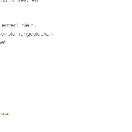
 und zahlreichen
erster Linie zu
ckenblumengestecken
et.
ksetzen