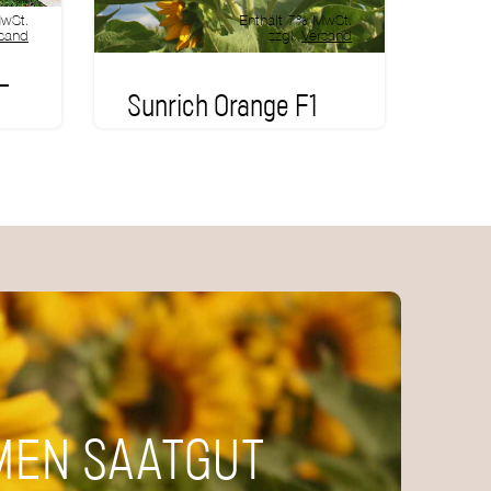
MwSt.
Enthält 7% MwSt.
sand
zzgl.
Versand
–
Sunrich Orange F1
ab
2,95
€
Vorrätig
MEN SAATGUT