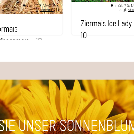
AUSVERKAUFT
Enthält 7% MwSt.
Enthält 7% 
zzgl.
Versand
zzgl.
Ver
Ziermais Ice Lady 
ermais
10
dbeermais – 10
0,99
€
99
€
Nicht vorrätig
orrätig
SIE UNSER SONNENBLU