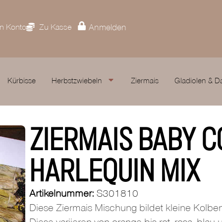
n Konto
Zu Kasse
Anmelden
Kürbisse
Herbstzwiebeln
Ziermais
Gladiolen & D
ZIERMAIS BABY C
HARLEQUIN MIX
Artikelnummer:
S301810
Diese Ziermais Mischung bildet kleine Kolben